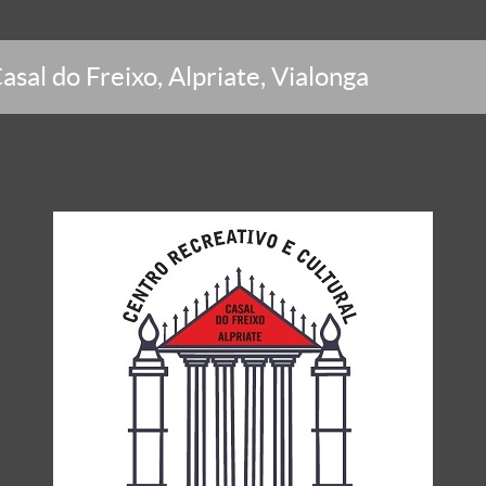
asal do Freixo, Alpriate, Vialonga